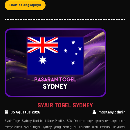
Lihat selengkapnya
SYAIR TOGEL SYDNEY
05 Agustus 2026
master@admin
Syair Togel Sydney Hari Ini | Kode Prediksi SDY Pencinta togel sydney tentunya akan
menyaksikan syair togel sydney yang sering di up-date oleh Prediksi BayiToto.