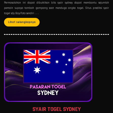
Permasalahan ini dapat dibuktikan bila syair sydney dapat membantu sejumlah
pemain supaya tambah gampang saat menduga angka togel. Situs prediksi syair
togel sdy BayiToto sendiri . . .
Lihat selengkapnya
SYAIR TOGEL SYDNEY