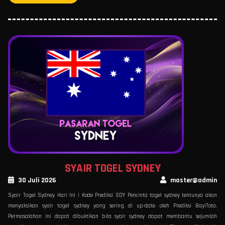
SYAIR TOGEL SYDNEY
30 Juli 2026
master@admin
Syair Togel Sydney Hari Ini | Kode Prediksi SDY Pencinta togel sydney tentunya akan
menyaksikan syair togel sydney yang sering di up-date oleh Prediksi BayiToto.
Permasalahan ini dapat dibuktikan bila syair sydney dapat membantu sejumlah