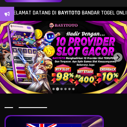
ELAMAT DATANG DI
BAYITOTO
BANDAR TOGEL ONLINE DAN