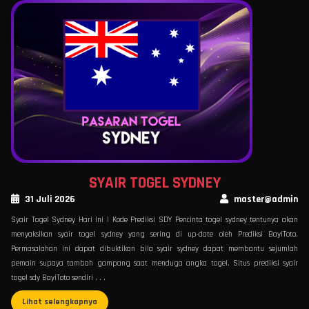
SYAIR TOGEL SYDNEY
31 Juli 2026
master@admin
Syair Togel Sydney Hari Ini | Kode Prediksi SDY Pencinta togel sydney tentunya akan
menyaksikan syair togel sydney yang sering di up-date oleh Prediksi BayiToto.
Permasalahan ini dapat dibuktikan bila syair sydney dapat membantu sejumlah
pemain supaya tambah gampang saat menduga angka togel. Situs prediksi syair
togel sdy BayiToto sendiri . . .
Lihat selengkapnya