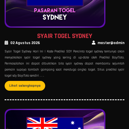
SYAIR TOGEL SYDNEY
02 Agustus 2026
master@admin
Syair Togel Sydney Hari Ini | Kode Prediksi SDY Pencinta togel sydney tentunya akan
menyaksikan syair togel sydney yang sering di up-date oleh Prediksi BayiToto.
Permasalahan ini dapat dibuktikan bila syair sydney dapat membantu sejumlah
pemain supaya tambah gampang saat menduga angka togel. Situs prediksi syair
togel sdy BayiToto sendiri . . .
Lihat selengkapnya