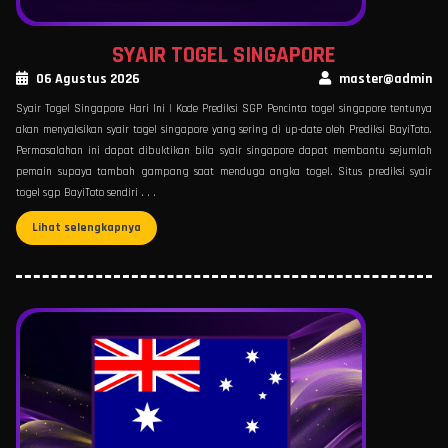
SYAIR TOGEL SINGAPORE
06 Agustus 2026
master@admin
Syair Togel Singapore Hari Ini | Kode Prediksi SGP Pencinta togel singapore tentunya
akan menyaksikan syair togel singapore yang sering di up-date oleh Prediksi BayiToto.
Permasalahan ini dapat dibuktikan bila syair singapore dapat membantu sejumlah
pemain supaya tambah gampang saat menduga angka togel. Situs prediksi syair
togel sgp BayiToto sendiri . . .
Lihat selengkapnya