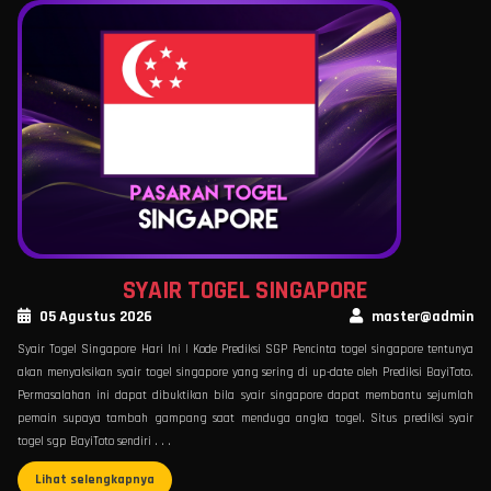
SYAIR TOGEL SINGAPORE
05 Agustus 2026
master@admin
Syair Togel Singapore Hari Ini | Kode Prediksi SGP Pencinta togel singapore tentunya
akan menyaksikan syair togel singapore yang sering di up-date oleh Prediksi BayiToto.
Permasalahan ini dapat dibuktikan bila syair singapore dapat membantu sejumlah
pemain supaya tambah gampang saat menduga angka togel. Situs prediksi syair
togel sgp BayiToto sendiri . . .
Lihat selengkapnya