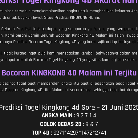
nitas tersebut mengkombinasikan angka untuk menghasilkan keluaran Angka 
u di untuk bagikan lewat Situs Prediksi KINGKONG 4D ini.
lau Seluruh Prediksi tidak terdapat yang sempurna ya, karena yang sempurn
an. Kami berani Jamin Seluruh Bocoran Kingkong 4D Malam ini telah lewat 
upaya Prediksi Bocoran Togel Kingkong 4D yang kami sajikan tiap harinya di si
ni, tidak kurang ingat pula kami menegaskan kembali bahwasanya dalam memi
paya dapat memilah Bocoran Togel Kingkong 4D yang situs kami sajikan selak
Bocoran KINGKONG 4D Malam ini Terjitu
pecinta togel buat memperoleh angka jitu buat di pasangkan pada Togel K
ocoran Kingkong 4D Jitu Malam ini secara free, sehingga tidak butuh ragu l
Prediksi Togel Kingkong 4d Sore – 21 Juni 202
ANGKA MAIN
:
9 2 7 1 4
COLOK BEBAS 2D
:
9 & 7
TOP 4D
:
9271*4297*1472*2741