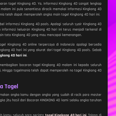
uaran togel Kingkong 4D. Ya, Informasi Kingkong 4D sangat lengkap
 malam ini pula senantiasa diracik memakai informasi Kingkong 4D
nia telah dapat memperoleh angka main togel Kingkong 4D hari ini.
l informasi Kingkong 4D pools. Apalagi seluruh syair Kingkong 4D
informasi keluaran Kingkong 4D hari ini terus menjadi terkenal di
main toto Kingkong 4D yang mau mencapai kemenangan.
gel Kingkong 4D online terpercaya di Indonesia apalagi bersedia
kong 4D hari ini yang akurat dari togel Kingkong 4D pools. Sebab
gkong 4D hari ini
.
ia membagikan bocoran togel Kingkong 4D malam ini kepada seluruh
i, Hingga togelmania telah dapat memperoleh no togel Kingkong 4D
a Togel
amakan angka kamu dengan angka yang sudah di racik para master
gka jitu hasil dari Bocoran KINGKONG 4D kami selaku angka taruhan
leh kamu seluruh para pecinta
togel Kingkong 4D hari ini
. Tolong di