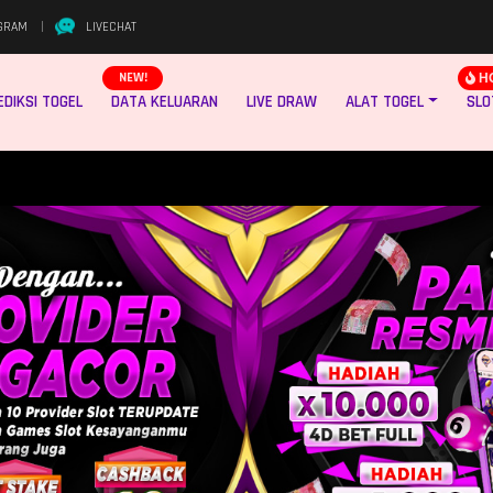
GRAM
LIVECHAT
EDIKSI TOGEL
DATA KELUARAN
LIVE DRAW
ALAT TOGEL
SLO
SELAM