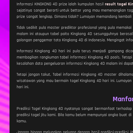
Informasi KINGKONG 4D prize ialah kumpulan hasil
result togel K
sejatinya sangat berarti untuk bettor yang mau memenangkan toge
prize sangat lengkap. Gimana tidak? Lumayan memandang kembali se
Tidak sedikit pula master prediktor profesional yang pula memak
malam ini ataupun tabel paito Kingkong 4D sesungguhnya berasal d
golongan penggemar toto Kingkong 4D di Indonesia. Mengingat in
Informasi Kingkong 4D hari ini pula terus menjadi gampang dicar
membagikan rangkuman tabel informasi Kingkong 4D pools. Tetapi 
kesalahan data pengeluaran informasi Kingkong 4D malam ini da
Tetapi jangan takut, Tabel informasi Kingkong 4D master dihalam
wisatawan yang mau bermain togel Kingkong 4D hari ini. Lumayan 
hari ini.
Manfaa
Prediksi Togel Kingkong 4D nyatanya sangat bermanfaat terhada
prediksi togel jitu kami. Bila kamu belum mempunyai angka buat d
kamu.
Jangan hingga melupakan peluang dengan hasil prediksi-prediksi j