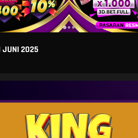
 JUNI 2025