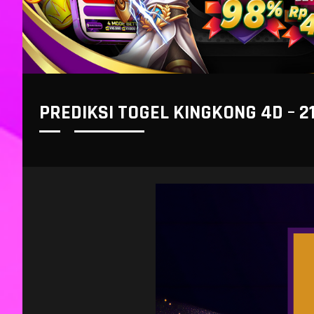
PREDIKSI TOGEL KINGKONG 4D – 21