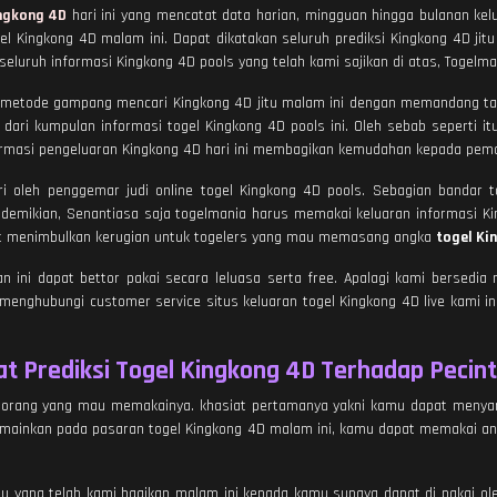
ingkong 4D
hari ini yang mencatat data harian, mingguan hingga bulanan kel
l Kingkong 4D malam ini. Dapat dikatakan seluruh prediksi Kingkong 4D jitu
luruh informasi Kingkong 4D pools yang telah kami sajikan di atas, Togelma
ai metode gampang mencari Kingkong 4D jitu malam ini dengan memandang tabe
ari kumpulan informasi togel Kingkong 4D pools ini. Oleh sebab seperti itu 
formasi pengeluaran Kingkong 4D hari ini membagikan kemudahan kepada pe
i oleh penggemar judi online togel Kingkong 4D pools. Sebagian bandar to
demikian, Senantiasa saja togelmania harus memakai keluaran informasi King
pat menimbulkan kerugian untuk togelers yang mau memasang angka
togel Kin
an ini dapat bettor pakai secara leluasa serta free. Apalagi kami bersed
menghubungi customer service situs keluaran togel Kingkong 4D live kami in
t Prediksi Togel Kingkong 4D Terhadap Pecint
p orang yang mau memakainya. khasiat pertamanya yakni kamu dapat meny
i mainkan pada pasaran togel Kingkong 4D malam ini, kamu dapat memakai an
itu yang telah kami bagikan malam ini kepada kamu supaya dapat di pakai o