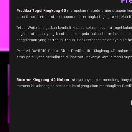
Prediksi Togel Kingkong 4D
merupakan metode orang ataupun komu
di racik para temperatur ataupun master angka togel jitu setelah it
Tetapi Wajib di ingatkan kembali kepada seluruh pecinta togel ka
bagikan ataupun yang kami sediakan pula bukan berarti asal-asal
pengalaman yang bertahun- tahun. Tidak terdapat salah nya pula ber
Prediksi BAYITOTO Selaku Situs Prediksi Jitu Kingkong 4D malam i
situs palsu yang berkeliaran di internet. Makanya kami himbau su
Bocoran Kingkong 4D Malam Ini
nyatanya akan menolong banyak 
memenuhi kebahagian bersama kami yang akan membagikan Prediksi B